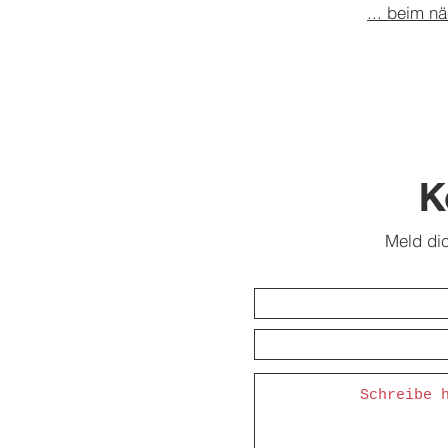
... beim n
K
Meld di