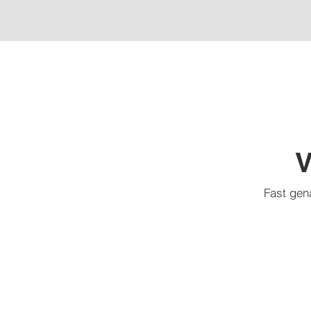
V
Fast gena